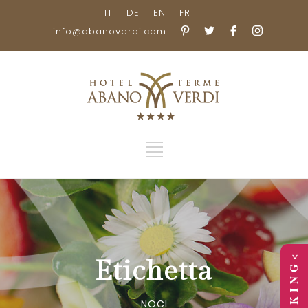
IT
DE
EN
FR
info@abanoverdi.com
> B O O K I N G <
Etichetta
NOCI