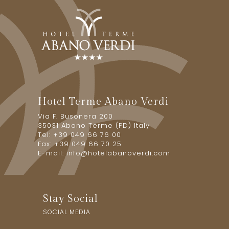
Hotel Terme Abano Verdi
Via F. Busonera 200
35031 Abano Terme (PD) Italy
Tel: +39 049 66 76 00
Fax: +39 049 66 70 25
E-mail:
info@hotelabanoverdi.com
Stay Social
SOCIAL MEDIA