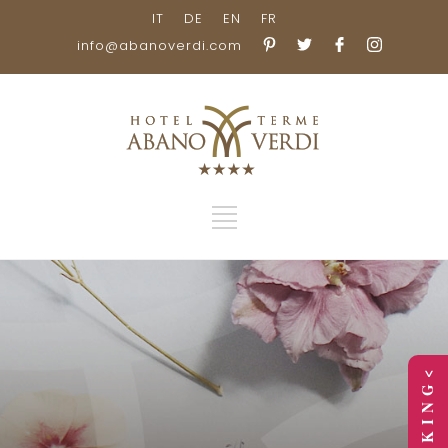
IT
DE
EN
FR
info@abanoverdi.com
> B O O K I N G <