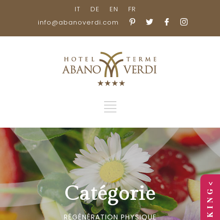
IT
DE
EN
FR
info@abanoverdi.com
> B O O K I N G <
Catégorie
RÉGÉNÉRATION PHYSIQUE