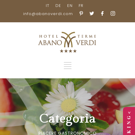
IT
DE
EN
FR
info@abanoverdi.com
> B O O K I N G <
Categoria
PIACERE GASTRONOMICO